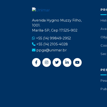
PR
Avenida Hygino Muzzy Filho,
Hist
1001.
Ava
Marília-SP, Cep 17.525–902
Obj
+55 (14) 99849-2952
+55 (14) 2105-4028
Coo
ppga@unimar.br
Sec
PE
Pes
Pub