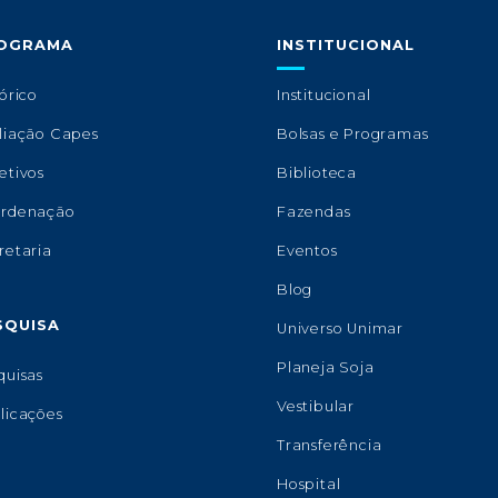
OGRAMA
INSTITUCIONAL
órico
Institucional
liação Capes
Bolsas e Programas
etivos
Biblioteca
rdenação
Fazendas
retaria
Eventos
Blog
SQUISA
Universo Unimar
Planeja Soja
quisas
Vestibular
licações
Transferência
Hospital