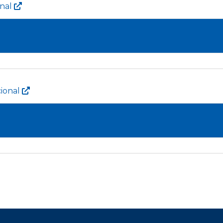
onal
ional